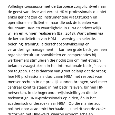
Volledige
compliance
met de Europese zorgplichtwet naar
de geest van deze wet vereist HRM-professionals die niet
enkel gericht zijn op instrumentele vraagstukken en
operationele efficiëntie, maar die ook de idealen van
duurzaam HRM en waardigheid in HRM daadwerkelijk
willen én kunnen realiseren (Bal, 2018). Want alleen via
de kernactiviteiten van HRM — werving en selectie,
beloning, training, leiderschapsontwikkeling en
veranderingsmanagement — kunnen grote bedrijven een
organisatiecultuur ontwikkelen en competenties bij
werknemers stimuleren die nodig zijn om met ethisch
beladen vraagstukken in het internationale bedrijfsleven
om te gaan. Het is daarom van groot belang dat de vraag
hoe HR-professionals duurzaam HRM met respect voor
mensenrechten in de praktijk kunnen brengen, veel meer
centraal komt te staan: in het bedrijfsleven, binnen HR-
netwerken, in de hogeronderwijsinstellingen die de
toekomstige HRM-professionals opleiden, én in het
academisch onderzoek naar HRM. Op die manier zou
ook het door academici herhaaldelijk bekritiseerde
ethics
deficit
van het HRM-veld, waarbij economische en