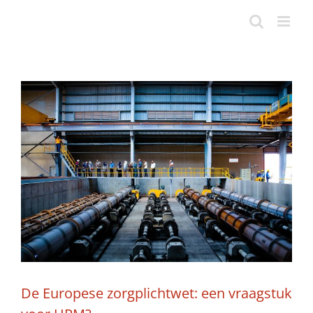
Ga
naar
inhoud
Bekijk
grotere
afbeelding
De Europese zorgplichtwet: een vraagstuk