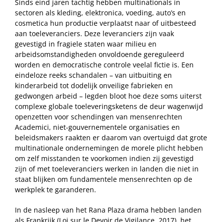
Sinds eind jaren tachtig hebben multinationals in
sectoren als kleding, elektronica, voeding, auto’s en
cosmetica hun productie verplaatst naar of uitbesteed
aan toeleveranciers. Deze leveranciers zijn vaak
gevestigd in fragiele staten waar milieu en
arbeidsomstandigheden onvoldoende gereguleerd
worden en democratische controle veelal fictie is. Een
eindeloze reeks schandalen – van uitbuiting en
kinderarbeid tot dodelijk onveilige fabrieken en
gedwongen arbeid – legden bloot hoe deze soms uiterst
complexe globale toeleveringsketens de deur wagenwijd
openzetten voor schendingen van mensenrechten
Academici, niet-gouvernementele organisaties en
beleidsmakers raakten er daarom van overtuigd dat grote
multinationale ondernemingen de morele plicht hebben
om zelf misstanden te voorkomen indien zij gevestigd
zijn of met toeleveranciers werken in landen die niet in
staat blijken om fundamentele mensenrechten op de
werkplek te garanderen.
In de nasleep van het Rana Plaza drama hebben landen
als Frankrijk (Loi sur le Devoir de Vigilance, 2017), het