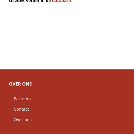
Of zoek verder in de
database
.
OVER ONS
Partners
Contact
Over ons