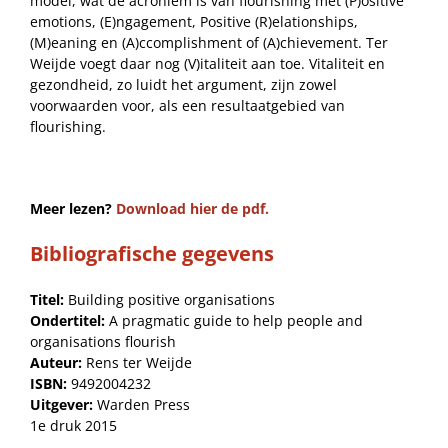
model, wat de acroniem is van flourishing met (P)ositive
emotions, (E)ngagement, Positive (R)elationships,
(M)eaning en (A)ccomplishment of (A)chievement. Ter
Weijde voegt daar nog (V)italiteit aan toe. Vitaliteit en
gezondheid, zo luidt het argument, zijn zowel
voorwaarden voor, als een resultaatgebied van
flourishing.
Meer lezen?
Download hier de pdf.
Bibliografische gegevens
Titel:
Building positive organisations
Ondertitel:
A pragmatic guide to help people and
organisations flourish
Auteur:
Rens ter Weijde
ISBN:
9492004232
Uitgever:
Warden Press
1e druk 2015