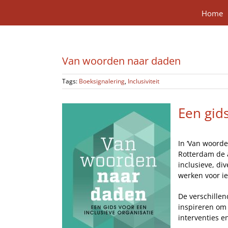
Ga
Home
naar
inhoud
Van woorden naar daden
Tags:
Boeksignalering
,
Inclusiviteit
Een gids
In ‘Van woorde
Rotterdam de 
inclusieve, di
werken voor i
De verschillen
inspireren om 
interventies en