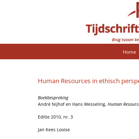
Ga
naar
inhoud
Home
Human Resources in ethisch perspe
Boekbespreking
André Nijhof en Hans Wesseling,
Human Resources
Editie 2010, nr. 3
Jan Kees Looise