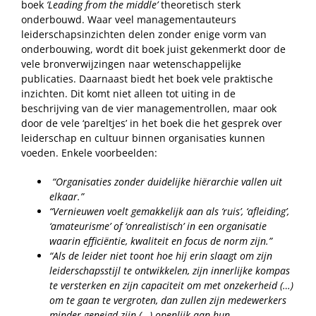
boek
‘Leading from the middle’
theoretisch sterk
onderbouwd. Waar veel managementauteurs
leiderschapsinzichten delen zonder enige vorm van
onderbouwing, wordt dit boek juist gekenmerkt door de
vele bronverwijzingen naar wetenschappelijke
publicaties. Daarnaast biedt het boek vele praktische
inzichten. Dit komt niet alleen tot uiting in de
beschrijving van de vier managementrollen, maar ook
door de vele ‘pareltjes’ in het boek die het gesprek over
leiderschap en cultuur binnen organisaties kunnen
voeden. Enkele voorbeelden:
“Organisaties zonder duidelijke hiërarchie vallen uit
elkaar.”
“Vernieuwen voelt gemakkelijk aan als ‘ruis’, ‘afleiding’,
‘amateurisme’ of ‘onrealistisch’ in een organisatie
waarin efficiëntie, kwaliteit en focus de norm zijn.”
“Als de leider niet toont hoe hij erin slaagt om zijn
leiderschapsstijl te ontwikkelen, zijn innerlijke kompas
te versterken en zijn capaciteit om met onzekerheid (…)
om te gaan te vergroten, dan zullen zijn medewerkers
minder geneigd zijn (…) openlijk aan hun