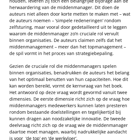
houden, leveren zij toch een belangrijke bijdrage aan de
herwaardering van de middenmanager. Dit doen de
auteurs niet alleen door korte metten te maken met – wat
de auteurs noemen – ‘simpele redeneringen’ rondom
zelfsturing, maar vooral door gedetailleerd uit te leggen
waarom de middenmanager zo’n cruciale rol vervult
binnen organisaties. De auteurs claimen zelfs dat het
middenmanagement – meer dan het topmanagement –
de spil vormt in het proces van strategiebepaling.
Gezien de cruciale rol die middenmanagers spelen
binnen organisaties, benadrukken de auteurs het belang
van het optimaal benutten van hun capaciteiten. Hoe dit
kan worden bereikt, vormt de kernvraag van het boek.
Het antwoord op deze vraag wordt gevormd vanuit twee
dimensies. De eerste dimensie richt zich op de vraag hoe
middenmanagers medewerkers kunnen laten presteren
rondom bestaande doelstellingen en tegelijkertijd bij
kunnen dragen aan noodzakelijke innovatie. De tweede
deelvraag richt zich op de vraag wie de middenmanager
daartoe moet managen, waarbij nadrukkelijke aandacht
is voor ‘de top’ en ‘de werkvloer’.