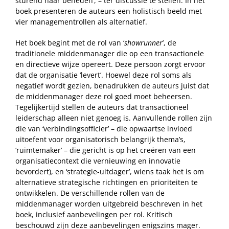
sturend naar beneden’, – ter discussie te stellen. In het
boek presenteren de auteurs een holistisch beeld met
vier managementrollen als alternatief.
Het boek begint met de rol van ‘
showrunner
’, de
traditionele middenmanager die op een transactionele
en directieve wijze opereert. Deze persoon zorgt ervoor
dat de organisatie ‘levert’. Hoewel deze rol soms als
negatief wordt gezien, benadrukken de auteurs juist dat
de middenmanager deze rol goed moet beheersen.
Tegelijkertijd stellen de auteurs dat transactioneel
leiderschap alleen niet genoeg is. Aanvullende rollen zijn
die van ‘verbindingsofficier’ – die opwaartse invloed
uitoefent voor organisatorisch belangrijk thema’s,
‘ruimtemaker’ – die gericht is op het creëren van een
organisatiecontext die vernieuwing en innovatie
bevordert), en ‘strategie-uitdager’, wiens taak het is om
alternatieve strategische richtingen en prioriteiten te
ontwikkelen. De verschillende rollen van de
middenmanager worden uitgebreid beschreven in het
boek, inclusief aanbevelingen per rol. Kritisch
beschouwd zijn deze aanbevelingen enigszins mager.