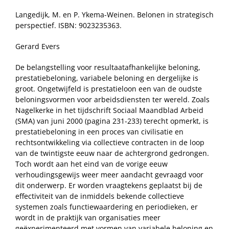
Langedijk, M. en P. Ykema-Weinen. Belonen in strategisch
perspectief. ISBN: 9023235363.
Gerard Evers
De belangstelling voor resultaatafhankelijke beloning,
prestatiebeloning, variabele beloning en dergelijke is
groot. Ongetwijfeld is prestatieloon een van de oudste
beloningsvormen voor arbeidsdiensten ter wereld. Zoals
Nagelkerke in het tijdschrift Sociaal Maandblad Arbeid
(SMA) van juni 2000 (pagina 231-233) terecht opmerkt, is
prestatiebeloning in een proces van civilisatie en
rechtsontwikkeling via collectieve contracten in de loop
van de twintigste eeuw naar de achtergrond gedrongen.
Toch wordt aan het eind van de vorige eeuw
verhoudingsgewijs weer meer aandacht gevraagd voor
dit onderwerp. Er worden vraagtekens geplaatst bij de
effectiviteit van de inmiddels bekende collectieve
systemen zoals functiewaardering en periodieken, er
wordt in de praktijk van organisaties meer
geëxperimenteerd met vormen van variabele beloning en