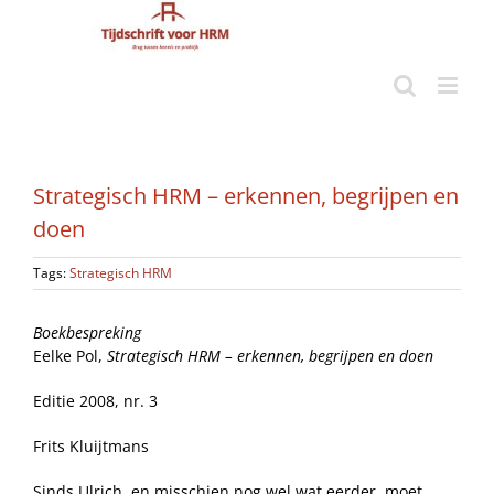
Ga
naar
inhoud
Strategisch HRM – erkennen, begrijpen en
doen
Tags:
Strategisch HRM
Boekbespreking
Eelke Pol,
Strategisch HRM – erkennen, begrijpen en doen
Editie 2008, nr. 3
Frits Kluijtmans
Sinds Ulrich, en misschien nog wel wat eerder, moet