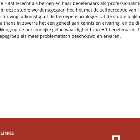
 mate HRM terecht als beroep en haar beoefenaars als ‘professional
In deze studie wordt nagegaan hoe het met de zelfperceptie van HR
hrijving, afkomstig uit de beroepensociologie. Uit de studie blijk
lthans in zoverre het een geheel aan kennis en ervaring, en de d
ekking op de persoonlijke geloofwaardigheid van HR-beoefenaren. 
roepsgroep als meer problematisch beschouwd en ervaren.
LINKS