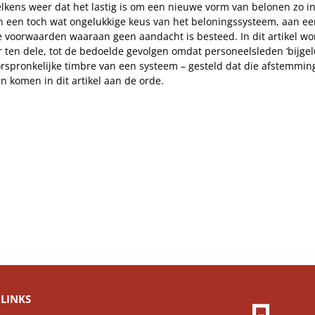
t telkens weer dat het lastig is om een nieuwe vorm van belonen zo i
 aan een toch wat ongelukkige keus van het beloningssysteem, aan 
 voorwaarden waaraan geen aandacht is besteed. In dit artikel wo
eer ten dele, tot de bedoelde gevolgen omdat personeelsleden ‘bijg
 oorspronkelijke timbre van een systeem – gesteld dat die afstemm
an komen in dit artikel aan de orde.
LINKS