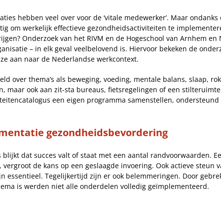
isaties hebben veel over voor de ‘vitale medewerker’. Maar ondanks
lastig om werkelijk effectieve gezondheidsactiviteiten te implemente
rijgen? Onderzoek van het RIVM en de Hogeschool van Arnhem en Ni
ganisatie – in elk geval veelbelovend is. Hiervoor bekeken de onde
ze aan naar de Nederlandse werkcontext.
eeld over thema’s als beweging, voeding, mentale balans, slaap, ro
n, maar ook aan zit-sta bureaus, fietsregelingen of een stilteruim
viteitencatalogus een eigen programma samenstellen, ondersteund
lementatie gezondheidsbevordering
es blijkt dat succes valt of staat met een aantal randvoorwaarden
 vergroot de kans op een geslaagde invoering. Ook actieve steun
 essentieel. Tegelijkertijd zijn er ook belemmeringen. Door gebrek
thema is werden niet alle onderdelen volledig geïmplementeerd.