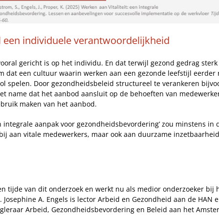
 een individuele verantwoordelijkheid
ral gericht is op het individu. En dat terwijl gezond gedrag sterk
at een cultuur waarin werken aan een gezonde leefstijl eerder re
rol spelen. Door gezondheidsbeleid structureel te verankeren bijv
 met name dat het aanbod aansluit op de behoeften van medewerker
gebruik maken van het aanbod.
een integrale aanpak voor gezondheidsbevordering’ zou minstens in
o bij aan vitale medewerkers, maar ook aan duurzame inzetbaarheid
n tijde van dit onderzoek en werkt nu als medior onderzoeker bij h
. Josephine A. Engels is lector Arbeid en Gezondheid aan de HAN en 
Hoogleraar Arbeid, Gezondheidsbevordering en Beleid aan het Ams