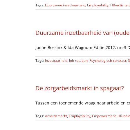
Tags:
Duurzame inzetbaarheid
,
Employability
,
HR-activitei
Duurzame inzetbaarheid van (oud
Jonne Bossink & Ida Wognum Editie 2012, nr. 3 De
Tags:
Inzetbaarheid
,
Job rotation
,
Psychologisch contract
,
S
De zorgarbeidsmarkt in spagaat?
Tussen een toenemende vraag naar arbeid en coll
Tags:
Arbeidsmarkt
,
Employability
,
Empowerment
,
HR-bele