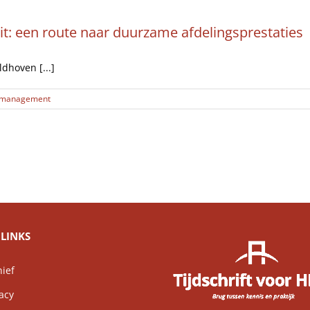
t: een route naar duurzame afdelingsprestaties
dhoven [...]
itsmanagement
LINKS
ief
acy