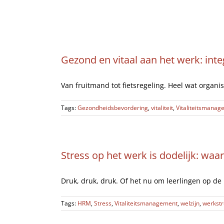
Ga
Home
naar
inhoud
Gezond en vitaal aan het werk: inte
Van fruitmand tot fietsregeling. Heel wat organis
Tags:
Gezondheidsbevordering
,
vitaliteit
,
Vitaliteitsmanag
Stress op het werk is dodelijk: waa
Druk, druk, druk. Of het nu om leerlingen op de
Tags:
HRM
,
Stress
,
Vitaliteitsmanagement
,
welzijn
,
werkstr