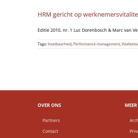
HRM gericht op werknemersvitalitei
Editie 2010, nr. 1 Luc Dorenbosch & Marc van Vel
Tags:
Inzetbaarheid
,
Performance management
,
Vitalite
OVER ONS
MEER 
Partners
Arch
Contact
Priv