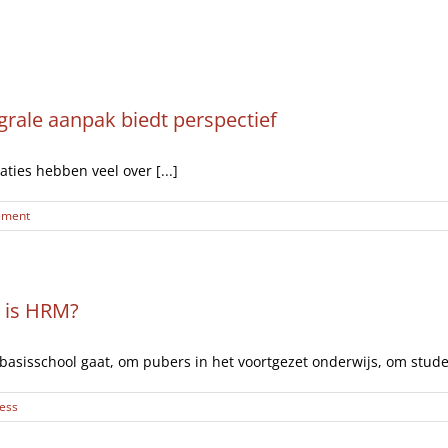
Artikelen
Opinie
Interviews
grale aanpak biedt perspectief
aties hebben veel over [...]
ement
r is HRM?
 basisschool gaat, om pubers in het voortgezet onderwijs, om stud
ess