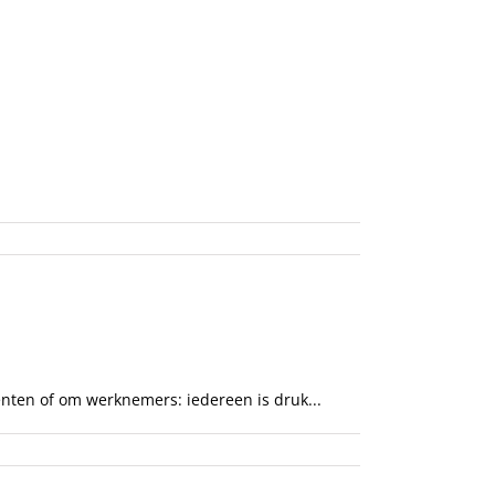
Recensies & Tips
Over ons
enten of om werknemers: iedereen is druk...