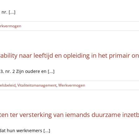
r. [...]
rkvermogen
ility naar leeftijd en opleiding in het primair o
 nr. 2 Zijn oudere en [...]
elsbeleid
,
Vitaliteitsmanagement
,
Werkvermogen
iten ter versterking van iemands duurzame inzet
at hun werknemers [...]