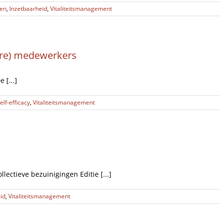
ten
,
Inzetbaarheid
,
Vitaliteitsmanagement
ere) medewerkers
 [...]
elf-efficacy
,
Vitaliteitsmanagement
ectieve bezuinigingen Editie [...]
id
,
Vitaliteitsmanagement