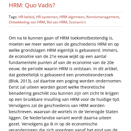
HRM: Quo Vadis?
Tags:
HR-beleid
,
HR-systemen
,
HRM algemeen
,
Kennismanagement
,
Ontwikkeling van HRM
,
Rol van HRM
,
Scenario's
Om na te kunnen gaan of HRM toekomstbestendig is,
moeten we meer weten van de geschiedenis HRM en op
welke grondslagen HRM eigenlijk is gebaseerd. Immers,
de economie van de 21e eeuw wijkt op een aantal
fundamentele punten af van de economie van de 20e
eeuw; de periode waarin HRM is ontstaan. In dit artikel,
dat gedeeltelijk is gebaseerd een promotieonderzoek
(Blok, 2013), zal daartoe een poging worden ondernomen.
Eerst zal uiteen worden gezet welke theoretische
benadering geschikt zou kunnen zijn om zicht te krijgen
op een bruikbare invulling van HRM voor de huidige tijd.
Vervolgens zal de geschiedenis van HRM worden
beschreven, waarvan de wortels in de Verenigde Staten
liggen. De Nederlandse variant wordt daarna uiteen
gezet. Vervolgens ga ik in op de economische
veranderingen die zich voordoen vanaf het eind van de