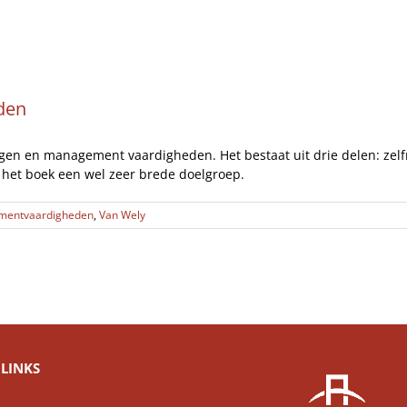
Artikelen
Opinie
Interviews
den
agen en management vaardigheden. Het bestaat uit drie delen: z
het boek een wel zeer brede doelgroep.
entvaardigheden
,
Van Wely
LINKS