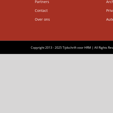
Partners
Arch
Contact
Priv
Over ons
Auteu
Copyright 2013 - 2025 Tijdschrift voor HRM | All Rights Re