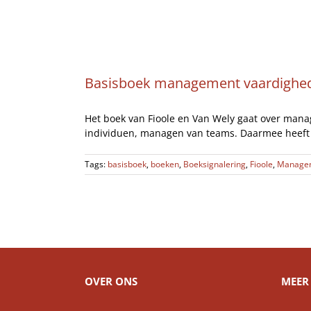
Ga
Home
naar
inhoud
Basisboek management vaardighe
Het boek van Fioole en Van Wely gaat over man
individuen, managen van teams. Daarmee heeft 
Tags:
basisboek
,
boeken
,
Boeksignalering
,
Fioole
,
Managem
OVER ONS
MEER 