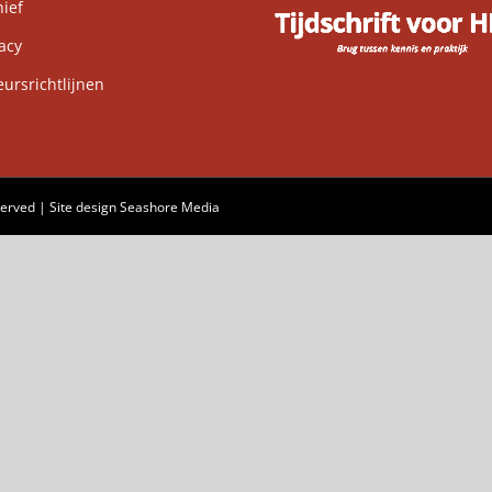
ief
acy
rsrichtlijnen
served | Site design
Seashore Media