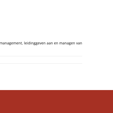
Recensies & Tips
Over ons
elfmanagement, leidinggeven aan en managen van