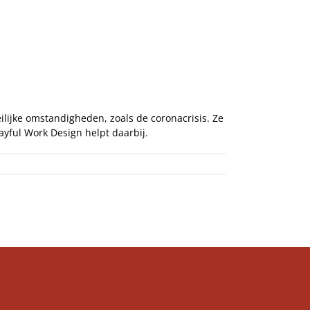
Recensies & Tips
Over ons
ijke omstandigheden, zoals de coronacrisis. Ze
yful Work Design helpt daarbij.