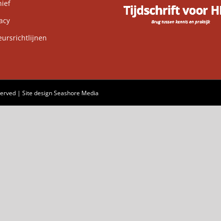
ief
acy
rsrichtlijnen
served | Site design
Seashore Media