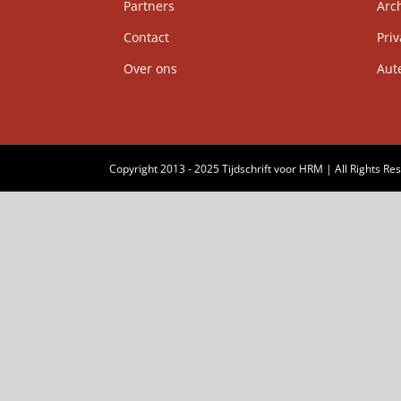
Partners
Arch
Contact
Priv
Over ons
Auteu
Copyright 2013 - 2025 Tijdschrift voor HRM | All Rights Re