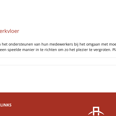
Artikelen
Opinie
Interviews
werkvloer
n het ondersteunen van hun medewerkers bij het omgaan met moeil
speelde manier in te richten om zo het plezier te vergroten. Pla
LINKS