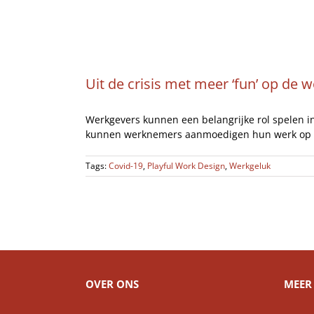
Ga
Home
naar
inhoud
Uit de crisis met meer ‘fun’ op de 
Werkgevers kunnen een belangrijke rol spelen i
kunnen werknemers aanmoedigen hun werk op een 
Tags:
Covid-19
,
Playful Work Design
,
Werkgeluk
OVER ONS
MEER 