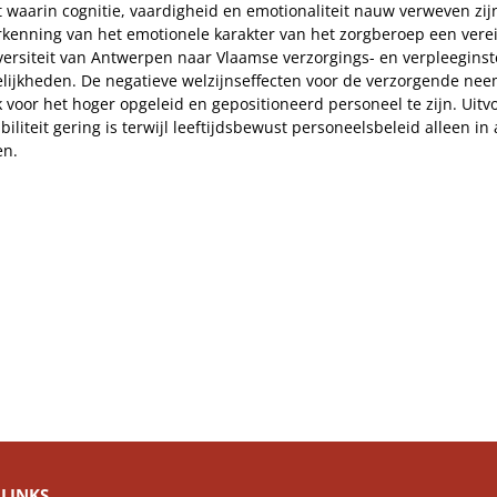
 waarin cognitie, vaardigheid en emotionaliteit nauw verweven zij
rkenning van het emotionele karakter van het zorgberoep een vereis
iversiteit van Antwerpen naar Vlaamse verzorgings- en verpleeginst
ijkheden. De negatieve welzijnseffecten voor de verzorgende neemt
aak voor het hoger opgeleid en gepositioneerd personeel te zijn. U
iliteit gering is terwijl leeftijdsbewust personeelsbeleid alleen i
en.
LINKS