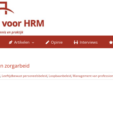
Artikelen
Opinie
Interviews
an zorgarbeid
d
,
Leeftijdbewust personeelsbeleid
,
Loopbaanbeleid
,
Management van profession