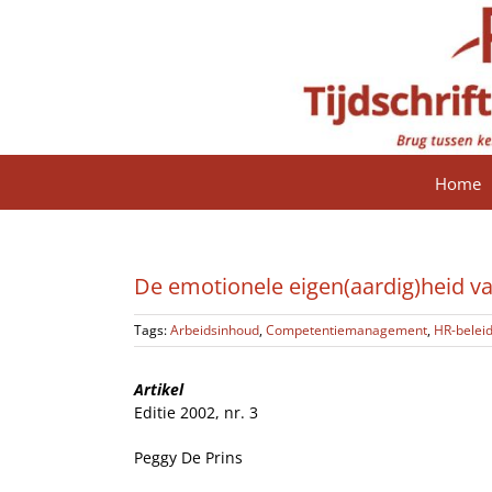
Ga
naar
inhoud
Home
De emotionele eigen(aardig)heid v
Tags:
Arbeidsinhoud
,
Competentiemanagement
,
HR-belei
Artikel
Editie 2002, nr. 3
Peggy De Prins