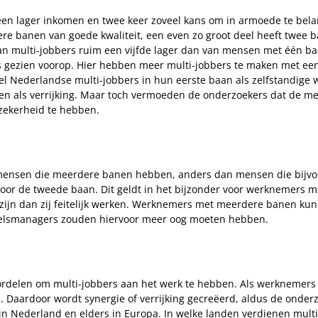
en lager inkomen en twee keer zoveel kans om in armoede te bel
re banen van goede kwaliteit, een even zo groot deel heeft twee 
an multi-jobbers ruim een vijfde lager dan van mensen met één baa
 gezien voorop. Hier hebben meer multi-jobbers te maken met een
veel Nederlandse multi-jobbers in hun eerste baan als zelfstandige
 als verrijking. Maar toch vermoeden de onderzoekers dat de 
ekerheid te hebben.
mensen die meerdere banen hebben, anders dan mensen die bijvoo
or de tweede baan. Dit geldt in het bijzonder voor werknemers m
ijn dan zij feitelijk werken. Werknemers met meerdere banen kun
eelsmanagers zouden hiervoor meer oog moeten hebben.
oordelen om multi-jobbers aan het werk te hebben. Als werknemer
 Daardoor wordt synergie of verrijking gecreëerd, aldus de onderz
in Nederland en elders in Europa. In welke landen verdienen mul