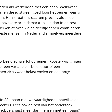
anden als werkenden met één baan. Weliswaar
banen die juist geen goed loon hebben en weinig
n. Hun situatie is daarom precair, aldus de
 onzekere arbeidsmarktpositie dan in de rest
 werken of twee kleine deeltijdbanen combineren.
meeste mensen in Nederland simpelweg meerdere
rbeeld zorgverlof opnemen. Roosterwijzigingen
et een variabele arbeidsduur of een
nen zich zwaar belast voelen en een hoge
s in één baan nieuwe vaardigheden ontwikkelen,
oekers. Lees ook de rest van het onderzoek.
ti-jobbers juist méér dan mensen met één baan?