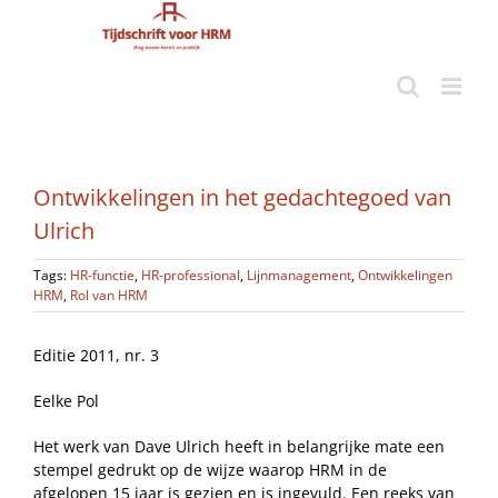
Ga
naar
inhoud
Ontwikkelingen in het gedachtegoed van
Ulrich
Tags:
HR-functie
,
HR-professional
,
Lijnmanagement
,
Ontwikkelingen
HRM
,
Rol van HRM
Editie 2011, nr. 3
Eelke Pol
Het werk van Dave Ulrich heeft in belangrijke mate een
stempel gedrukt op de wijze waarop HRM in de
afgelopen 15 jaar is gezien en is ingevuld. Een reeks van