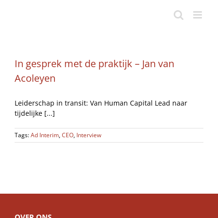
Ga
naar
inhoud
In gesprek met de praktijk – Jan van
Acoleyen
Leiderschap in transit: Van Human Capital Lead naar
tijdelijke [...]
Tags:
Ad Interim
,
CEO
,
Interview
OVER ONS