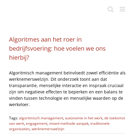
Ga
naar
inhoud
Algoritmes aan het roer in
bedrijfsvoering: hoe voelen we ons
hierbij?
Algoritmisch management beïnvloedt zowel efficiëntie als
werknemerswelzijn. Dit onderzoek toont aan dat
transparantie, menselijke interactie en inspraak cruciaal
zijn om negatieve effecten te beperken en een balans te
vinden tussen technologie en menselijke waarden op de
werkvloer.
Tags:
algoritmisch management
,
autonomie in het werk
,
de toekomst
van werk
,
engagement
,
mixed methode aanpak
,
traditionele
organisaties
,
werknemerswelzijn