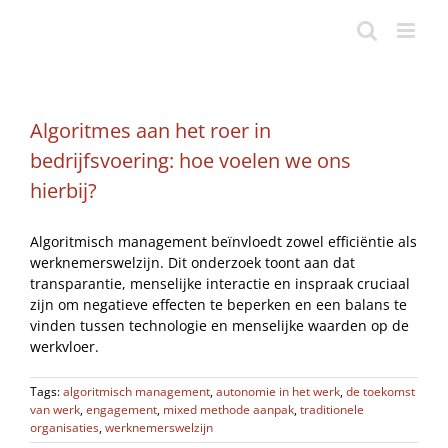
Ga
naar
inhoud
Algoritmes aan het roer in
bedrijfsvoering: hoe voelen we ons
hierbij?
Algoritmisch management beïnvloedt zowel efficiëntie als
werknemerswelzijn. Dit onderzoek toont aan dat
transparantie, menselijke interactie en inspraak cruciaal
zijn om negatieve effecten te beperken en een balans te
vinden tussen technologie en menselijke waarden op de
werkvloer.
Tags:
algoritmisch management
,
autonomie in het werk
,
de toekomst
van werk
,
engagement
,
mixed methode aanpak
,
traditionele
organisaties
,
werknemerswelzijn