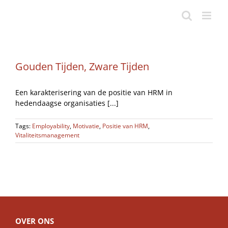
Ga
naar
inhoud
Gouden Tijden, Zware Tijden
Een karakterisering van de positie van HRM in
hedendaagse organisaties [...]
Tags:
Employability
,
Motivatie
,
Positie van HRM
,
Vitaliteitsmanagement
OVER ONS