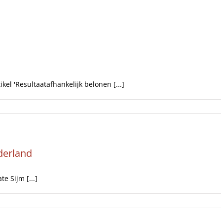
Artikelen
Opinie
Interviews
el 'Resultaatafhankelijk belonen [...]
derland
e Sijm [...]