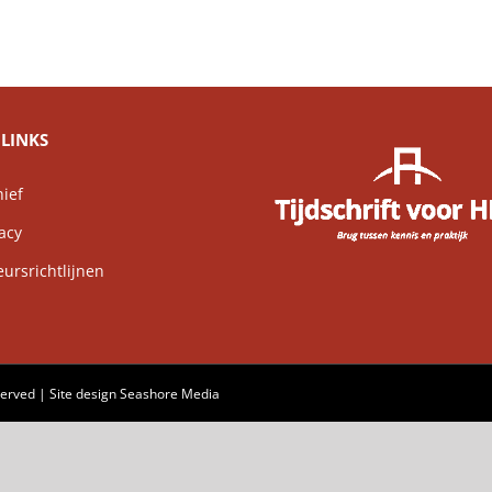
LINKS
ief
acy
rsrichtlijnen
served | Site design
Seashore Media