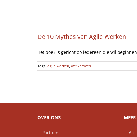
Ga
Home
naar
inhoud
De 10 Mythes van Agile Werken
Het boek is gericht op iedereen die wil beginnen
Tags:
agile werken
,
werkproces
OVER ONS
MEER 
Partners
Arch