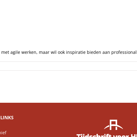
Artikelen
Opinie
Interviews
 met agile werken, maar wil ook inspiratie bieden aan professionals
LINKS
ief