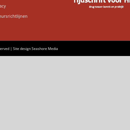
acy
rsrichtlijnen
served | Site design
Seashore Media