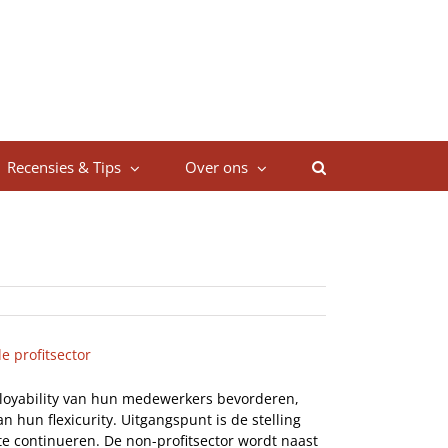
Recensies & Tips
Over ons
de profitsector
mployability van hun medewerkers bevorderen,
n hun flexicurity. Uitgangspunt is de stelling
te continueren. De non-profitsector wordt naast