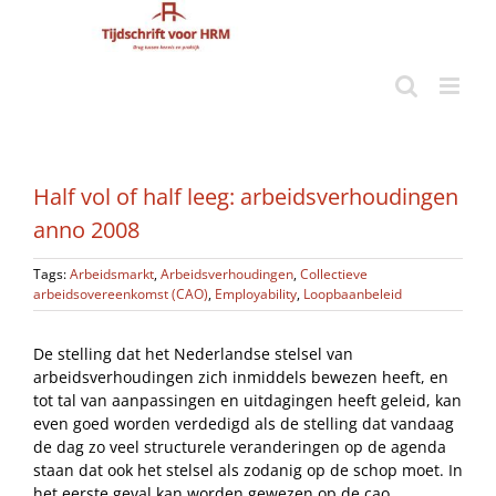
Ga
naar
inhoud
Half vol of half leeg: arbeidsverhoudingen
anno 2008
Tags:
Arbeidsmarkt
,
Arbeidsverhoudingen
,
Collectieve
arbeidsovereenkomst (CAO)
,
Employability
,
Loopbaanbeleid
De stelling dat het Nederlandse stelsel van
arbeidsverhoudingen zich inmiddels bewezen heeft, en
tot tal van aanpassingen en uitdagingen heeft geleid, kan
even goed worden verdedigd als de stelling dat vandaag
de dag zo veel structurele veranderingen op de agenda
staan dat ook het stelsel als zodanig op de schop moet. In
het eerste geval kan worden gewezen op de cao,