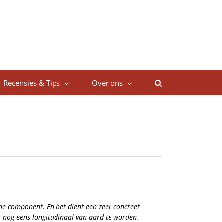
Recensies & Tips
Over ons
sche component. En het dient een zeer concreet
k nog eens longitudinaal van aard te worden,