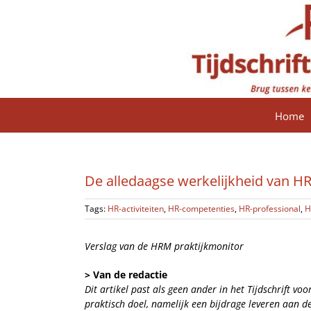
Ga
naar
inhoud
Home
De alledaagse werkelijkheid van H
Tags:
HR-activiteiten
,
HR-competenties
,
HR-professional
,
H
Verslag van de HRM praktijkmonitor
> Van de redactie
Dit artikel past als geen ander in het Tijdschrift v
praktisch doel, namelijk een bijdrage leveren aan d