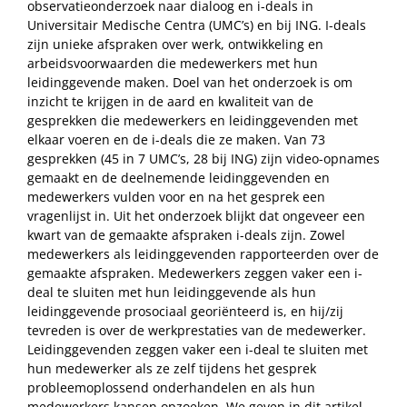
observatieonderzoek naar dialoog en i-deals in
Universitair Medische Centra (UMC’s) en bij ING. I-deals
zijn unieke afspraken over werk, ontwikkeling en
arbeidsvoorwaarden die medewerkers met hun
leidinggevende maken. Doel van het onderzoek is om
inzicht te krijgen in de aard en kwaliteit van de
gesprekken die medewerkers en leidinggevenden met
elkaar voeren en de i-deals die ze maken. Van 73
gesprekken (45 in 7 UMC’s, 28 bij ING) zijn video-opnames
gemaakt en de deelnemende leidinggevenden en
medewerkers vulden voor en na het gesprek een
vragenlijst in. Uit het onderzoek blijkt dat ongeveer een
kwart van de gemaakte afspraken i-deals zijn. Zowel
medewerkers als leidinggevenden rapporteerden over de
gemaakte afspraken. Medewerkers zeggen vaker een i-
deal te sluiten met hun leidinggevende als hun
leidinggevende prosociaal georiënteerd is, en hij/zij
tevreden is over de werkprestaties van de medewerker.
Leidinggevenden zeggen vaker een i-deal te sluiten met
hun medewerker als ze zelf tijdens het gesprek
probleemoplossend onderhandelen en als hun
medewerkers kansen opzoeken. We geven in dit artikel