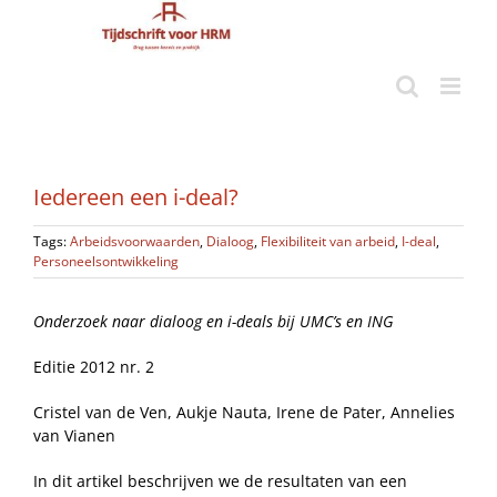
Ga
naar
inhoud
Iedereen een i-deal?
Tags:
Arbeidsvoorwaarden
,
Dialoog
,
Flexibiliteit van arbeid
,
I-deal
,
Personeelsontwikkeling
Onderzoek naar dialoog en i-deals bij UMC’s en ING
Editie 2012 nr. 2
Cristel van de Ven, Aukje Nauta, Irene de Pater, Annelies
van Vianen
In dit artikel beschrijven we de resultaten van een