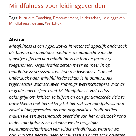
Mindfulness voor leidinggevenden
Tags:
burn-out
,
Coaching
,
Empowerment
,
Leiderschap
,
Leidinggeven
,
Mindfulness
,
welzijn
,
Werkdruk
Abstract
Mindfulness is een hype. Zowel in wetenschappelijk onderzoek
als binnen de populaire media is de aandacht voor de
gunstige effecten van mindfulness de laatste jaren erg
toegenomen. Organisaties zetten meer en meer in op
mindfulnesscursussen voor hun medewerkers. Ook het
onderzoek naar ‘mindful leiderschap’ is in opmars. Als
tegenreactie waarschuwen sommige wetenschappers voor de
te grote hoera-sfeer rond ‘McMindfulness’. Het is dus
belangrijk om kritisch te blijven en een genuanceerde visie te
ontwikkelen met betrekking tot het nut van mindfulness voor
zowel leidinggevenden als hun organisaties. In dit artikel
maken we een systematisch overzicht van het onderzoek rond
leider mindfulness en bekijken we de mogelijke
werkingsmechanismen van leider mindfulness, waarna we
ook kritische bedenkingen formuleren en praktische adviezen