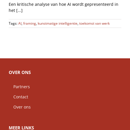
Een kritische analyse van hoe AI wordt gepresenteerd in
het [...]
Tags:
AI
,
framing
,
kunstmatige intelligentie
,
toekomst van werk
OVER ONS
Partners
Contact
Over ons
MEER LINKS