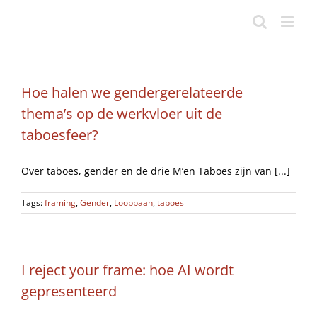
Ga
naar
inhoud
Hoe halen we gendergerelateerde
thema’s op de werkvloer uit de
taboesfeer?
Over taboes, gender en de drie M’en Taboes zijn van [...]
Tags:
framing
,
Gender
,
Loopbaan
,
taboes
I reject your frame: hoe AI wordt
gepresenteerd