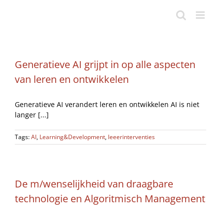
Ga
naar
inhoud
Generatieve AI grijpt in op alle aspecten
van leren en ontwikkelen
Generatieve AI verandert leren en ontwikkelen AI is niet
langer [...]
Tags:
AI
,
Learning&Development
,
leeerinterventies
De m/wenselijkheid van draagbare
technologie en Algoritmisch Management