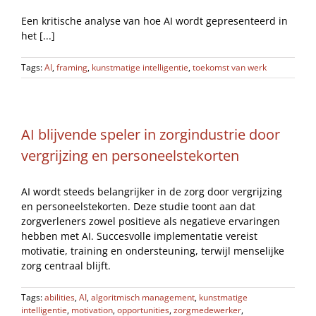
Een kritische analyse van hoe AI wordt gepresenteerd in
het [...]
Tags:
AI
,
framing
,
kunstmatige intelligentie
,
toekomst van werk
AI blijvende speler in zorgindustrie door
vergrijzing en personeelstekorten
AI wordt steeds belangrijker in de zorg door vergrijzing
en personeelstekorten. Deze studie toont aan dat
zorgverleners zowel positieve als negatieve ervaringen
hebben met AI. Succesvolle implementatie vereist
motivatie, training en ondersteuning, terwijl menselijke
zorg centraal blijft.
Tags:
abilities
,
AI
,
algoritmisch management
,
kunstmatige
intelligentie
,
motivation
,
opportunities
,
zorgmedewerker
,