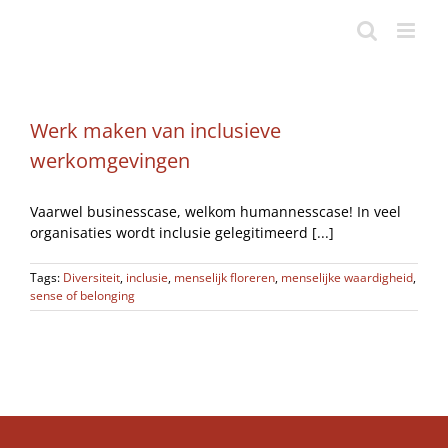
Ga
naar
inhoud
Werk maken van inclusieve
werkomgevingen
Vaarwel businesscase, welkom humannesscase! In veel
organisaties wordt inclusie gelegitimeerd [...]
Tags:
Diversiteit
,
inclusie
,
menselijk floreren
,
menselijke waardigheid
,
sense of belonging