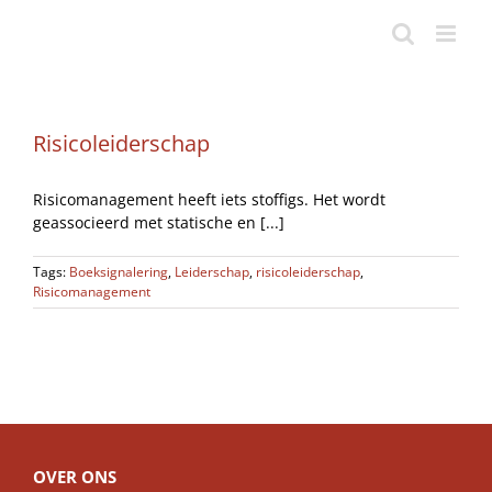
Ga
naar
inhoud
Risicoleiderschap
Risicomanagement heeft iets stoffigs. Het wordt
geassocieerd met statische en [...]
Tags:
Boeksignalering
,
Leiderschap
,
risicoleiderschap
,
Risicomanagement
OVER ONS