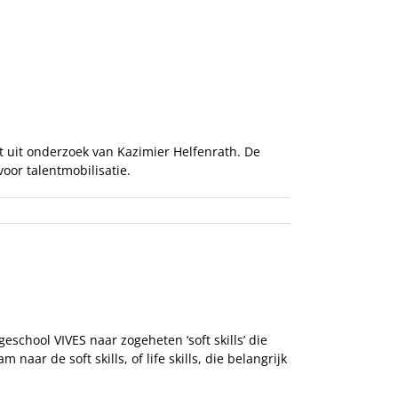
Recensies & Tips
Over ons
kt uit onderzoek van Kazimier Helfenrath. De
oor talentmobilisatie.
school VIVES naar zogeheten ‘soft skills’ die
r de soft skills, of life skills, die belangrijk