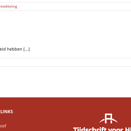
ntwikkeling
eid hebben [...]
LINKS
ief