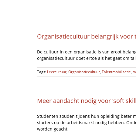
Ga
Home
naar
inhoud
Organisatiecultuur belangrijk voor 
De cultuur in een organisatie is van groot belan
organisatiecultuur doet ertoe als het gaat om ta
Tags:
Leercultuur
,
Organisatiecultuur
,
Talentmobilisatie
,
t
Meer aandacht nodig voor ‘soft skill
Studenten zouden tijdens hun opleiding beter mo
starters op de arbeidsmarkt nodig hebben. Onderz
worden geacht.