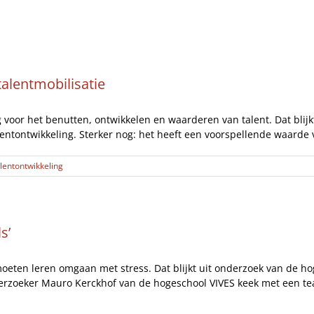
Artikelen
Opinie
Interviews
talentmobilisatie
g voor het benutten, ontwikkelen en waarderen van talent. Dat blij
lentontwikkeling. Sterker nog: het heeft een voorspellende waarde v
alentontwikkeling
s’
eten leren omgaan met stress. Dat blijkt uit onderzoek van de hoge
oeker Mauro Kerckhof van de hogeschool VIVES keek met een team naa