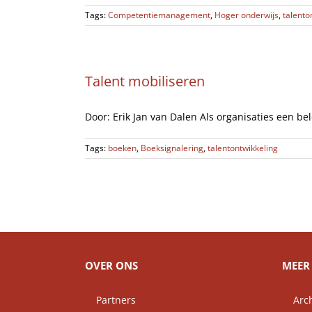
Tags:
Competentiemanagement
,
Hoger onderwijs
,
talento
Talent mobiliseren
Door: Erik Jan van Dalen Als organisaties een bel
Tags:
boeken
,
Boeksignalering
,
talentontwikkeling
OVER ONS
MEER 
Partners
Arch