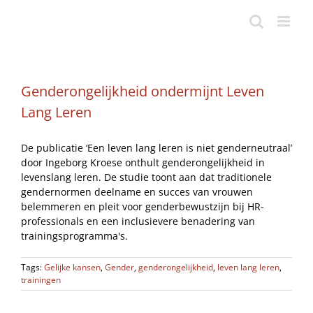
Ga
naar
inhoud
Genderongelijkheid ondermijnt Leven
Lang Leren
De publicatie ‘Een leven lang leren is niet genderneutraal’
door Ingeborg Kroese onthult genderongelijkheid in
levenslang leren. De studie toont aan dat traditionele
gendernormen deelname en succes van vrouwen
belemmeren en pleit voor genderbewustzijn bij HR-
professionals en een inclusievere benadering van
trainingsprogramma's.
Tags:
Gelijke kansen
,
Gender
,
genderongelijkheid
,
leven lang leren
,
trainingen