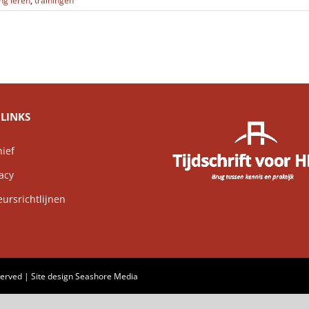
ng leren
,
trainingen
LINKS
ief
acy
rsrichtlijnen
served | Site design
Seashore Media