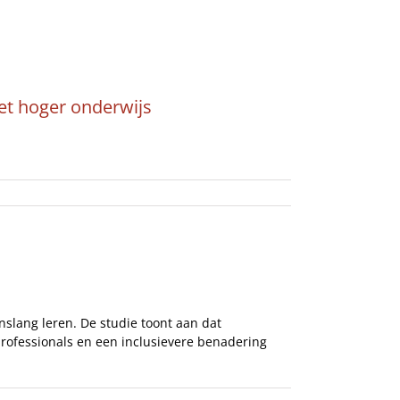
Recensies & Tips
Over ons
et hoger onderwijs
nslang leren. De studie toont aan dat
ofessionals en een inclusievere benadering