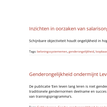
Ga
Home
naar
inhoud
Inzichten in oorzaken van salariso
Schijnbare objectiviteit houdt ongelijkheid in ho
Tags:
beloningssystememen
,
genderongelijkheid
,
loopbaa
Genderongelijkheid ondermijnt Lev
De publicatie ‘Een leven lang leren is niet gend
traditionele gendernormen deelname en succes 
van trainingsprogramma's.