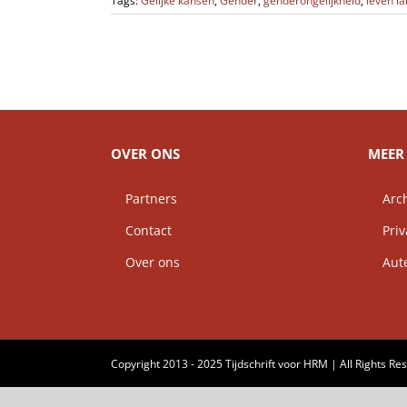
Tags:
Gelijke kansen
,
Gender
,
genderongelijkheid
,
leven la
OVER ONS
MEER 
Partners
Arch
Contact
Priv
Over ons
Auteu
Copyright 2013 - 2025 Tijdschrift voor HRM | All Rights Re