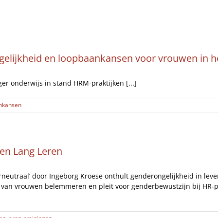
Artikelen
Opinie
Interviews
ngelijkheid en loopbaankansen voor vrouwen in h
ger onderwijs in stand HRM-praktijken [...]
nkansen
en Lang Leren
erneutraal’ door Ingeborg Kroese onthult genderongelijkheid in leve
van vrouwen belemmeren en pleit voor genderbewustzijn bij HR-pr