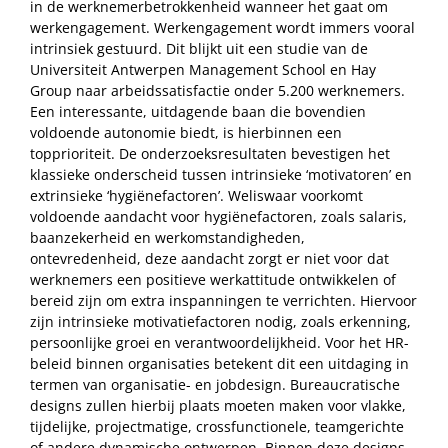
in de werknemerbetrokkenheid wanneer het gaat om
werkengagement. Werkengagement wordt immers vooral
intrinsiek gestuurd. Dit blijkt uit een studie van de
Universiteit Antwerpen Management School en Hay
Group naar arbeidssatisfactie onder 5.200 werknemers.
Een interessante, uitdagende baan die bovendien
voldoende autonomie biedt, is hierbinnen een
topprioriteit. De onderzoeksresultaten bevestigen het
klassieke onderscheid tussen intrinsieke ‘motivatoren’ en
extrinsieke ‘hygiënefactoren’. Weliswaar voorkomt
voldoende aandacht voor hygiënefactoren, zoals salaris,
baanzekerheid en werkomstandigheden,
ontevredenheid, deze aandacht zorgt er niet voor dat
werknemers een positieve werkattitude ontwikkelen of
bereid zijn om extra inspanningen te verrichten. Hiervoor
zijn intrinsieke motivatiefactoren nodig, zoals erkenning,
persoonlijke groei en verantwoordelijkheid. Voor het HR-
beleid binnen organisaties betekent dit een uitdaging in
termen van organisatie- en jobdesign. Bureaucratische
designs zullen hierbij plaats moeten maken voor vlakke,
tijdelijke, projectmatige, crossfunctionele, teamgerichte
of andere dynamische ontwerpen. Binnen deze designs