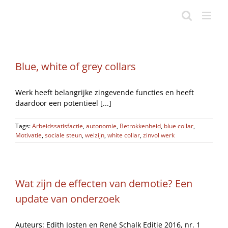
Ga
naar
inhoud
Blue, white of grey collars
Werk heeft belangrijke zingevende functies en heeft
daardoor een potentieel [...]
Tags:
Arbeidssatisfactie
,
autonomie
,
Betrokkenheid
,
blue collar
,
Motivatie
,
sociale steun
,
welzijn
,
white collar
,
zinvol werk
Wat zijn de effecten van demotie? Een
update van onderzoek
Auteurs: Edith Josten en René Schalk Editie 2016, nr. 1