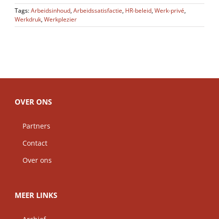
Tags:
Arbeidsinhoud
,
Arbeidssatisfactie
,
HR-beleid
,
Werk-privé
,
Werkdruk
,
Werkplezier
OVER ONS
Partners
Contact
Over ons
MEER LINKS