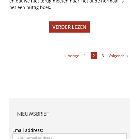
en dat we niet terug moeten naar ‘het oude normaal’ is
het een nuttig boek.
VERDER LEZEN
Vorige
Volgende
1
2
3
NIEUWSBRIEF
Email address: