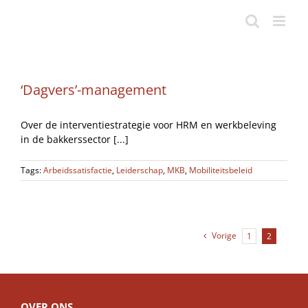
Ga
naar
inhoud
‘Dagvers’-management
Over de interventiestrategie voor HRM en werkbeleving
in de bakkerssector [...]
Tags:
Arbeidssatisfactie
,
Leiderschap
,
MKB
,
Mobiliteitsbeleid
Vorige
1
2
OVER ONS