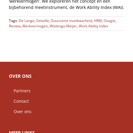
‘werkvermogen’. We exploreren het concept en een
bijbehorend meetinstrument, de Work Ability Index (WAI).
Tags:
De Lange
,
Detaille
,
Duurzame inzetbaarheid
,
HRM
,
Osagie
,
Review
,
Werkvermogen
,
Wielenga-Meijer
,
Work Ability Index
OVER ONS
Partners
Contact
Over ons
MEER LINKS