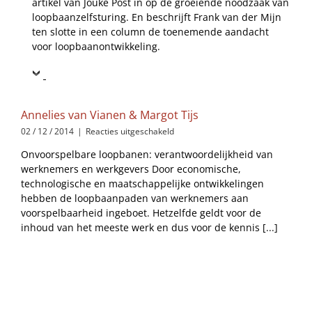
artikel van Jouke Post in op de groeiende noodzaak van
loopbaanzelfsturing. En beschrijft Frank van der Mijn
ten slotte in een column de toenemende aandacht
voor loopbaanontwikkeling.
Annelies van Vianen & Margot Tijs
voor
02 / 12 / 2014
|
Reacties uitgeschakeld
Annelies
Onvoorspelbare loopbanen: verantwoordelijkheid van
van
werknemers en werkgevers Door economische,
Vianen
&
technologische en maatschappelijke ontwikkelingen
Margot
hebben de loopbaanpaden van werknemers aan
Tijs
voorspelbaarheid ingeboet. Hetzelfde geldt voor de
inhoud van het meeste werk en dus voor de kennis [...]