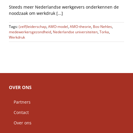
Steeds meer Nederlandse werkgevers onderkennen de
noodzaak om werkdruk [...]
Tags:
(zelf)leiderschap
,
AMO-model
,
AMO-theorie
,
Bos-Nehles
,
medewerkersgezondheid
,
Nederlandse universiteiten
,
Torka
,
Werkdruk
OVER ONS
Partners
Contact
Over ons