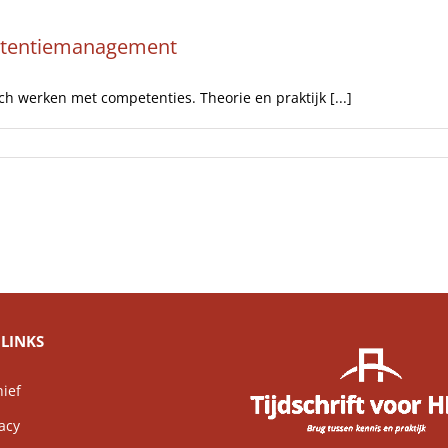
etentiemanagement
h werken met competenties. Theorie en praktijk [...]
LINKS
ief
acy