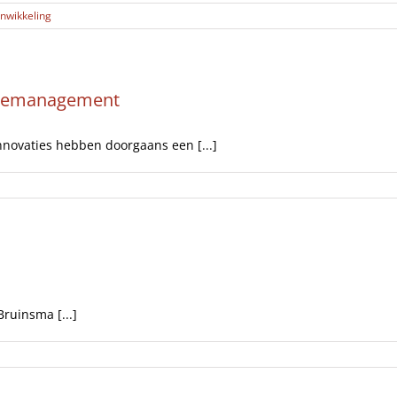
nwikkeling
ntiemanagement
innovaties hebben doorgaans een [...]
Bruinsma [...]