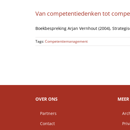
Van competentiedenken tot comp
Boekbespreking Arjan Vernhout (2004), Strategisc
Tags:
Competentiemanagement
OVER ONS
MEER 
Partners
Arch
Contact
Priv