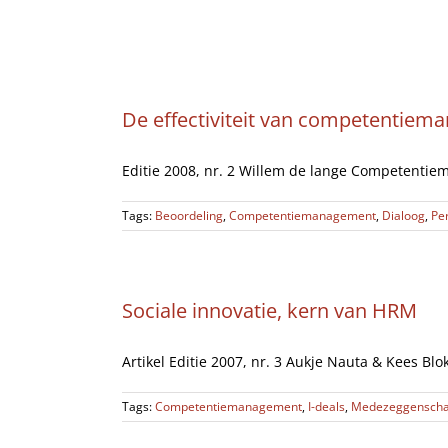
Ga
Home
naar
inhoud
De effectiviteit van competentie
Editie 2008, nr. 2 Willem de lange Competentiem
Tags:
Beoordeling
,
Competentiemanagement
,
Dialoog
,
Pe
Sociale innovatie, kern van HRM
Artikel Editie 2007, nr. 3 Aukje Nauta & Kees Blok
Tags:
Competentiemanagement
,
I-deals
,
Medezeggensch