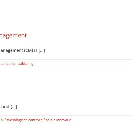
Artikelen
Opinie
Interviews
management
anagement (CM) is [...]
rsoneelsontwikkeling
land [...]
ap
,
Psychologisch contract
,
Sociale innovatie